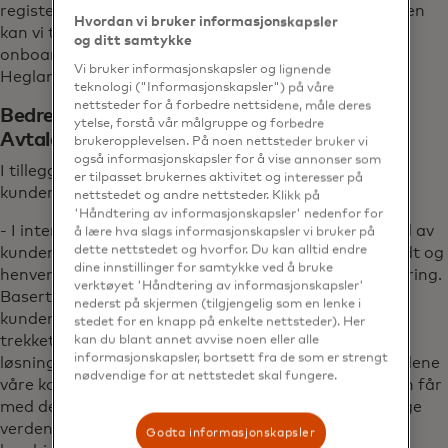
registerets' 3,4 millioner privatpersoner. På den måten
Hvordan vi bruker informasjonskapsler
kan vi tilby kunden en helautomatisert og friksjonsfri
og ditt samtykke
onboarding til eFaktura fra første regning, forteller
Vi bruker informasjonskapsler og lignende
Hegland.
teknologi ("Informasjonskapsler") på våre
nettsteder for å forbedre nettsidene, måle deres
Bedre kundeopplevelser med kombinasjonen
ytelse, forstå vår målgruppe og forbedre
AvtaleGiro og eFaktura
brukeropplevelsen. På noen nettsteder bruker vi
også informasjonskapsler for å vise annonser som
I tillegg til efaktura betaler en betydelig andel av Ifs
er tilpasset brukernes aktivitet og interesser på
kunder forsikringene sine med AvtaleGiro.
nettstedet og andre nettsteder. Klikk på
'Håndtering av informasjonskapsler' nedenfor for
- I interne samtaleanalyser så vi at et betydelig antall av
å lære hva slags informasjonskapsler vi bruker på
dette nettstedet og hvorfor. Du kan alltid endre
kundene våre ikke forsto hva AvtaleGiro-trekket gjaldt og
dine innstillinger for samtykke ved å bruke
henvendte seg til våre kundesentre for å få en forklaring.
verktøyet 'Håndtering av informasjonskapsler'
Basert på denne kundeinnsikten ønsket vi å kunne gi
nederst på skjermen (tilgjengelig som en lenke i
kundene våre en bedre forklaring på hva AvtaleGiro-
stedet for en knapp på enkelte nettsteder). Her
trekket gjaldt slik at de slapp å ringe oss. Den beste
kan du blant annet avvise noen eller alle
informasjonskapsler, bortsett fra de som er strengt
løsningen vi kunne finne for å løse dette var å la kundene
nødvendige for at nettstedet skal fungere.
våre kombinere sin AvtaleGiro med eFaktura. Kunden får
med det en betalingsløsning med "det beste fra begge
verdener". Det automatiske trekket med Avtalegiro, i
Godta informasjonskapsler