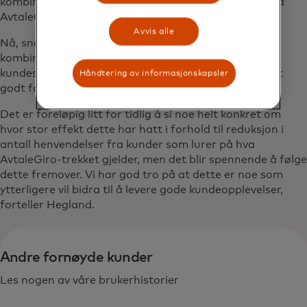
kombinasjon med eFaktura som forklarer kunden hva
AvtaleGiro-trekket gjelder.
Avvis alle
Nå, snart 2 måneder etter at If begynte å tilby
kombinasjonsløsningen tyder observasjoner fra Ifs
kundesentre på at både kunder og rådgivere er svært
Håndtering av informasjonskapsler
godt fornøyd med løsningen.
Det er foreløpig litt for tidlig å si noe helt konkret om
hvor stor effekt dette har hatt i forhold til reduksjon i
antall henvendelser fra kunder som lurer på hva
AvtaleGiro-trekket gjelder, men det blir spennende å følge
dette fremover. Vi har god tro på at dette er noe som
ytterligere vil bidra til å levere gode kundeopplevelser,
forteller Hegland.
Andre fornøyde kunder
Les nogen av våre brukerhistorier