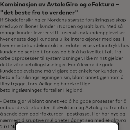
Kombinasjon av AvtaleGiro og eFaktura –
"det beste fra to verdener"
If Skadeforsikring er Nordens største forsikringsselskap
med 3,6 millioner kunder i Norden og Baltikum. Med så
mange kunder leverer vi ti-tusenvis av kundeopplevelser
hver eneste dag i kundens ulike interaksjoner med oss. I
hver eneste kundekontakt etterlater vi oss et inntrykk hos
kunden og sentralt for oss da blir å ha kvalitet i alt fra
arbeidsprosesser til systemløsninger. Ikke minst gjelder
dette våre betalingsløsninger. For å levere de gode
kundeopplevelsene må vi gjøre det enkelt for kunden å
betale forsikringsregningen sin, blant annet gjennom å
tilby trygge, forståelige og bærekraftige
betalingsløsninger, forteller Hegland.
- Dette gjør vi blant annet ved å ha gode prosesser for å
onboarde våre kunder til eFaktura og Avtalegiro fremfor
å sende dem papirfakturaer i postkassa. Her har nye og
nærmest disruptive muligheter åpnet seg med eFaktura
2.0 i Norge, hvor vi kan slå opp mot 'Ja takk til alle