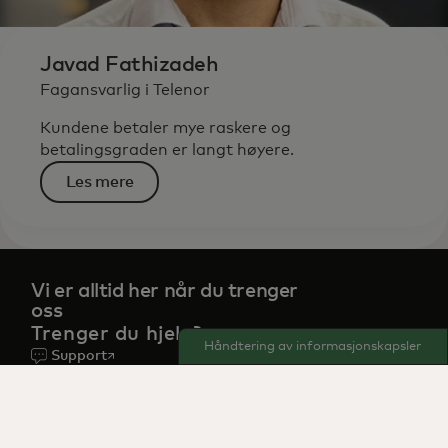
Javad Fathizadeh
Fagansvarlig i Telenor
Kundene betaler mye raskere og
betalingsgraden er langt høyere.
Les mere
Vi er alltid her når du trenger
oss
Trenger du hjelp?
Håndtering av informasjonskapsler
Support
Bedrift